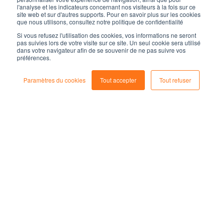
l'analyse et les indicateurs concernant nos visiteurs à la fois sur ce
technologiques dans le tourisme ?
site web et sur d'autres supports. Pour en savoir plus sur les cookies
que nous utilisons, consultez notre politique de confidentialité
Dans l'ère numérique, le tourisme a été l'un des secteurs
Si vous refusez l'utilisation des cookies, vos informations ne seront
les plus adaptés aux nouvelles technologies pour
pas suivies lors de votre visite sur ce site. Un seul cookie sera utilisé
dans votre navigateur afin de se souvenir de ne pas suivre vos
améliorer l'expérience des voyageurs. En avançant vers
préférences.
2024, ces innovations continuent d'évo...
Paramètres du cookies
Tout accepter
Tout refuser
Destinations tendance : comment les
réseaux sociaux influencent le choix des