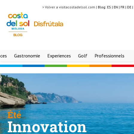
> Volver a visitacostadelsol.com |
Blog:
ES |
EN |
FR |
DE |
nces
Gastronomie
Experiences
Golf
Professionnels
Été
Innovation