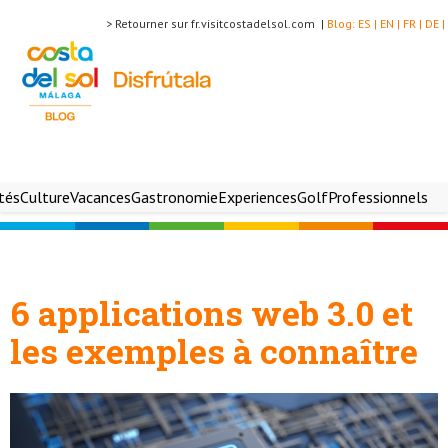
> Retourner sur fr.visitcostadelsol.com |
Blog:
ES |
EN |
FR |
DE |
ités
Culture
Vacances
Gastronomie
Experiences
Golf
Professionnels
6 applications web 3.0 et
les exemples à connaître