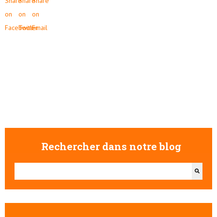
Rechercher dans notre blog
Il s'agit d'un champ de recherche auquel est associée une fonctionna
Il n'y a aucune suggestion car le champ de recherche est vide