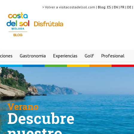
> Volver a visitacostadelsol.com |
Blog:
ES |
EN |
FR |
DE |
ciones
Gastronomia
Experiencias
Golf
Profesional
Verano
Descubre
nuestro