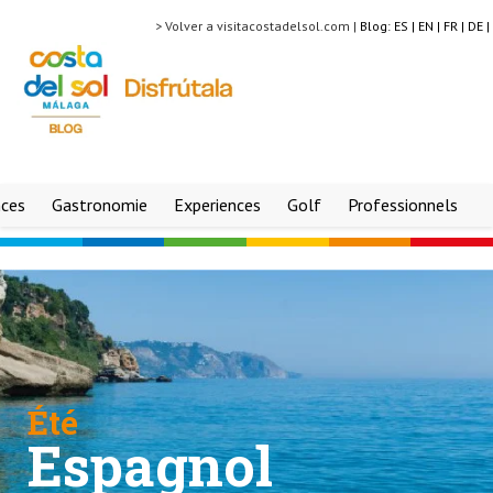
> Volver a visitacostadelsol.com |
Blog:
ES |
EN |
FR |
DE |
nces
Gastronomie
Experiences
Golf
Professionnels
Été
Espagnol