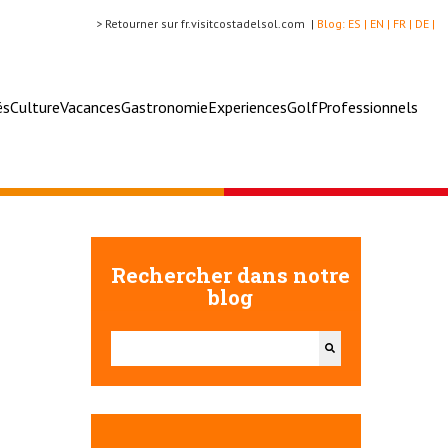
> Retourner sur fr.visitcostadelsol.com |
Blog:
ES |
EN |
FR |
DE |
és
Culture
Vacances
Gastronomie
Experiences
Golf
Professionnels
Rechercher dans notre
blog
Il s'agit d'un champ de recherche auquel est associée u
Il n'y a aucune suggestion car le champ de recherch