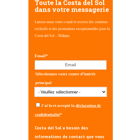
Toute la Costa del Sol
dans votre messagerie
Laissez-nous votre e-mail et recevez des contenus
exclusifs et des promotions exceptionnelles pour la
Costa del Sol – Malaga.
Email
*
Sélectionnez votre centre d’intérêt
principal
J'ai lu et accepté la
déclaration de
confidentialité
*
Costa del Sol a besoin des
informations de contact que vous