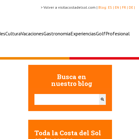
> Volver a visitacostadelsol.com |
Blog:
ES |
EN |
FR |
DE |
des
Cultura
Vacaciones
Gastronomia
Experiencias
Golf
Profesional
Busca en
nuestro blog
Esto es un campo de búsqueda con una función de texto
No hay sugerencias porque el campo de búsqueda e
Toda la Costa del Sol