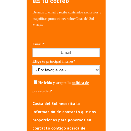
en tu correo
Déjanos tu email y recibe contenidos exclusivos y
magníficas promociones sobre Costa del Sol –
Málaga.
Email
*
Elige tu principal interés
*
He leído y acepto la
política de
privacidad
*
Costa del Sol necesita la
información de contacto que nos
proporcionas para ponernos en
contacto contigo acerca de