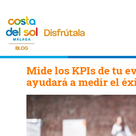
Mide los KPIs de tu ev
ayudará a medir el éx