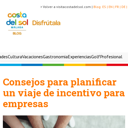
> Volver a visitacostadelsol.com |
Blog:
ES |
EN |
FR |
DE |
ades
Cultura
Vacaciones
Gastronomia
Experiencias
Golf
Profesional
Consejos para planificar
un viaje de incentivo para
empresas