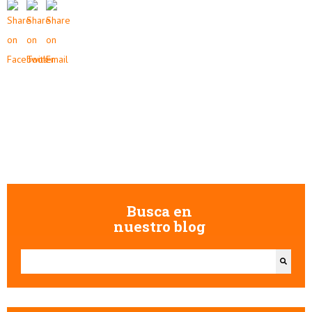
Busca en
nuestro blog
Esto es un campo de búsqueda con una función de texto predictivo.
No hay sugerencias porque el campo de búsqueda está vacío.