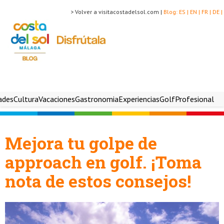
> Volver a visitacostadelsol.com |
Blog:
ES |
EN |
FR |
DE |
ades
Cultura
Vacaciones
Gastronomia
Experiencias
Golf
Profesional
Mejora tu golpe de
approach en golf. ¡Toma
nota de estos consejos!