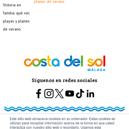
planes de verano
Síguenos en redes sociales
Este sitio web almacena cookies en su ordenador. Estas cookies se
utilizan para recopilar información acerca de la forma en que usted
© Turismo y Planificación Costa del Sol S.L.U. Todos los Derechos
interactúa con nuestro sitio web y recordarlo. Usamos esta