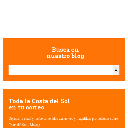
Busca en
nuestro blog
Esto es un campo de búsqueda con una función de texto predictivo.
No hay sugerencias porque el campo de búsqueda está vacío.
Toda la Costa del Sol
en tu correo
Déjanos tu email y recibe contenidos exclusivos y magníficas promociones sobre
Costa del Sol – Málaga.