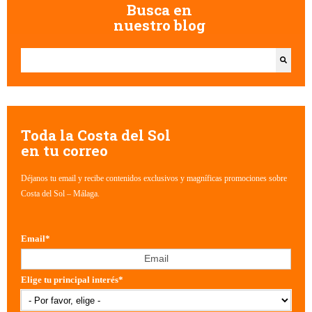
Busca en
nuestro blog
Esto es un campo de búsqueda con una función de texto predictivo.
No hay sugerencias porque el campo de búsqueda está vacío.
Toda la Costa del Sol
en tu correo
Déjanos tu email y recibe contenidos exclusivos y magníficas promociones sobre
Costa del Sol – Málaga.
Email
*
Elige tu principal interés
*