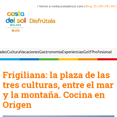
> Volver a visitacostadelsol.com |
Blog:
ES |
EN |
FR |
DE |
ades
Cultura
Vacaciones
Gastronomia
Experiencias
Golf
Profesional
Frigiliana: la plaza de las
tres culturas, entre el mar
y la montaña. Cocina en
Origen