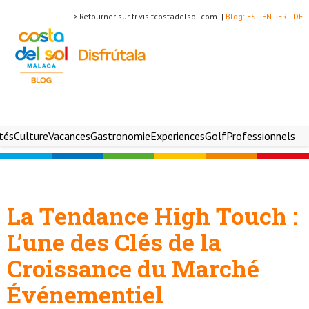
> Retourner sur fr.visitcostadelsol.com |
Blog:
ES |
EN |
FR |
DE |
ités
Culture
Vacances
Gastronomie
Experiences
Golf
Professionnels
La Tendance High Touch :
L’une des Clés de la
Croissance du Marché
Événementiel