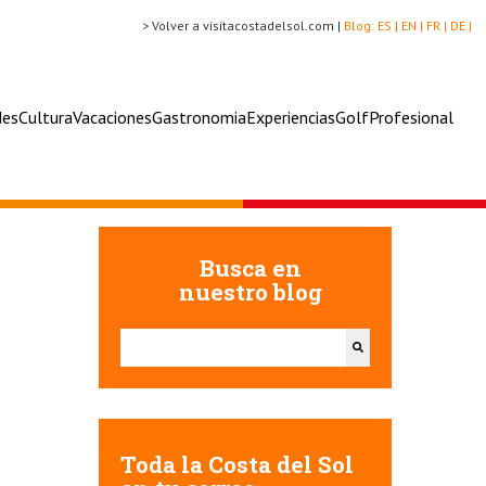
> Volver a visitacostadelsol.com |
Blog:
ES |
EN |
FR |
DE |
des
Cultura
Vacaciones
Gastronomia
Experiencias
Golf
Profesional
Busca en
nuestro blog
Esto es un campo de búsqueda con una función de texto
No hay sugerencias porque el campo de búsqueda e
Toda la Costa del Sol