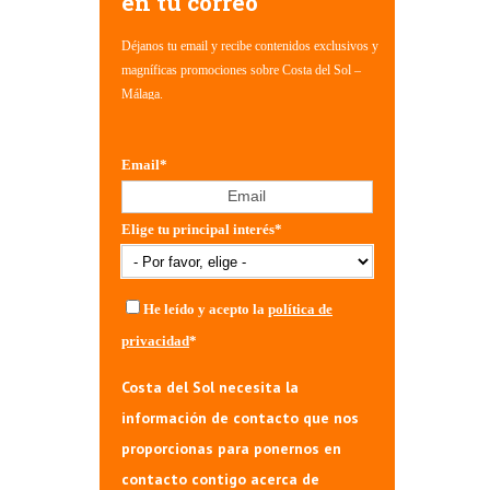
en tu correo
Déjanos tu email y recibe contenidos exclusivos y
magníficas promociones sobre Costa del Sol –
Málaga.
Email
*
Elige tu principal interés
*
He leído y acepto la
política de
privacidad
*
Costa del Sol necesita la
información de contacto que nos
proporcionas para ponernos en
contacto contigo acerca de