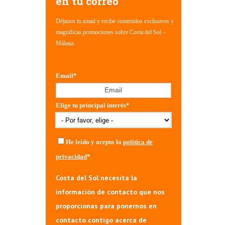
en tu correo
Déjanos tu email y recibe contenidos exclusivos y
magníficas promociones sobre Costa del Sol –
Málaga.
Email
*
Elige tu principal interés
*
He leído y acepto la
política de
privacidad
*
Costa del Sol necesita la
información de contacto que nos
proporcionas para ponernos en
contacto contigo acerca de