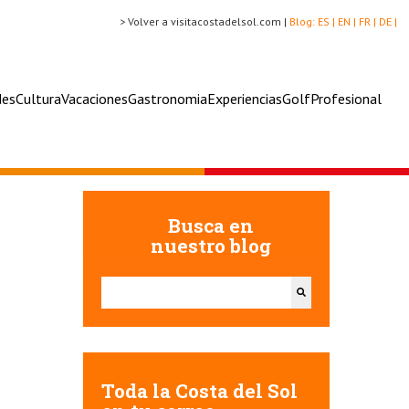
> Volver a visitacostadelsol.com |
Blog:
ES |
EN |
FR |
DE |
des
Cultura
Vacaciones
Gastronomia
Experiencias
Golf
Profesional
Busca en
nuestro blog
Esto es un campo de búsqueda con una función de texto
No hay sugerencias porque el campo de búsqueda e
Toda la Costa del Sol