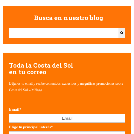
Busca en nuestro blog
Esto es un campo de búsqueda con una función de texto predictivo.
No hay sugerencias porque el campo de búsqueda está vacío.
Toda la Costa del Sol
en tu correo
Déjanos tu email y recibe contenidos exclusivos y magníficas promociones sobre
Costa del Sol – Málaga.
Email
*
Elige tu principal interés
*