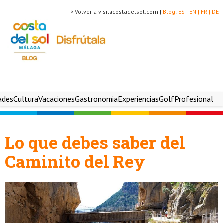
> Volver a visitacostadelsol.com |
Blog:
ES |
EN |
FR |
DE |
ades
Cultura
Vacaciones
Gastronomia
Experiencias
Golf
Profesional
Lo que debes saber del
Caminito del Rey