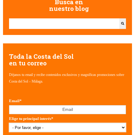
Busca en
nuestro blog
Esto es un campo de búsqueda con una función de texto predictivo.
No hay sugerencias porque el campo de búsqueda está vacío.
Toda la Costa del Sol
en tu correo
Déjanos tu email y recibe contenidos exclusivos y magníficas promociones sobre
Costa del Sol – Málaga.
Email
*
Elige tu principal interés
*