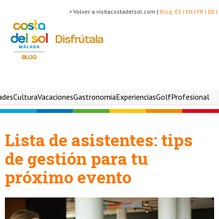
> Volver a visitacostadelsol.com |
Blog:
ES |
EN |
FR |
DE |
ades
Cultura
Vacaciones
Gastronomia
Experiencias
Golf
Profesional
Lista de asistentes: tips
de gestión para tu
próximo evento