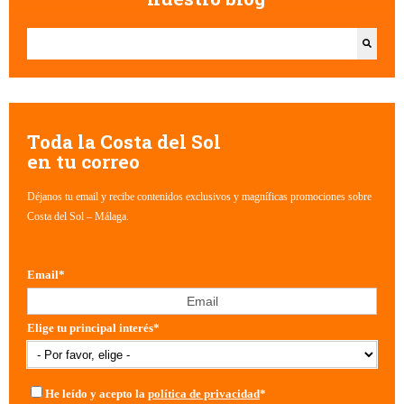
Esto es un campo de búsqueda con una función de texto predictivo.
No hay sugerencias porque el campo de búsqueda está vacío.
Toda la Costa del Sol
en tu correo
Déjanos tu email y recibe contenidos exclusivos y magníficas promociones sobre
Costa del Sol – Málaga.
Email
*
Elige tu principal interés
*
He leído y acepto la
política de privacidad
*