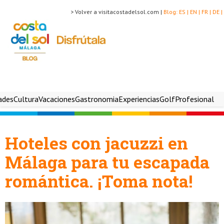
> Volver a visitacostadelsol.com |
Blog:
ES |
EN |
FR |
DE |
ades
Cultura
Vacaciones
Gastronomia
Experiencias
Golf
Profesional
Hoteles con jacuzzi en
Málaga para tu escapada
romántica. ¡Toma nota!