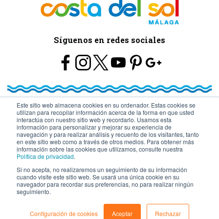
Síguenos en redes sociales
Este sitio web almacena cookies en su ordenador. Estas cookies se
utilizan para recopilar información acerca de la forma en que usted
© Turismo y Planificación Costa del Sol S.L.U. Todos los Derechos
interactúa con nuestro sitio web y recordarlo. Usamos esta
información para personalizar y mejorar su experiencia de
navegación y para realizar análisis y recuento de los visitantes, tanto
Reservados
en este sitio web como a través de otros medios. Para obtener más
información sobre las cookies que utilizamos, consulte nuestra
Política de privacidad
.
Si no acepta, no realizaremos un seguimiento de su información
cuando visite este sitio web. Se usará una única cookie en su
navegador para recordar sus preferencias, no para realizar ningún
seguimiento.
Configuración de cookies
Aceptar
Rechazar