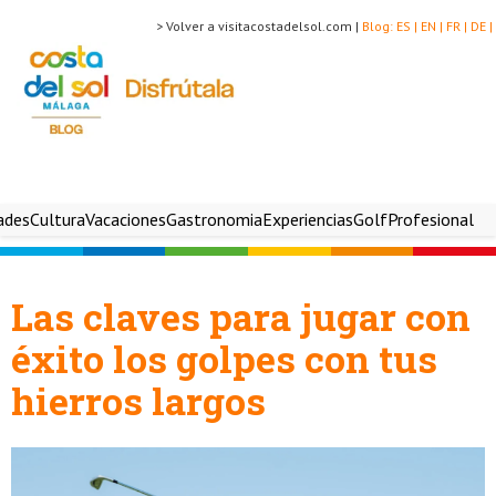
> Volver a visitacostadelsol.com |
Blog:
ES |
EN |
FR |
DE |
ades
Cultura
Vacaciones
Gastronomia
Experiencias
Golf
Profesional
Las claves para jugar con
éxito los golpes con tus
hierros largos