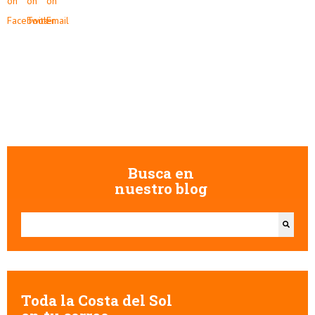
Busca en
nuestro blog
Esto es un campo de búsqueda con una función de texto predictivo.
No hay sugerencias porque el campo de búsqueda está vacío.
Toda la Costa del Sol