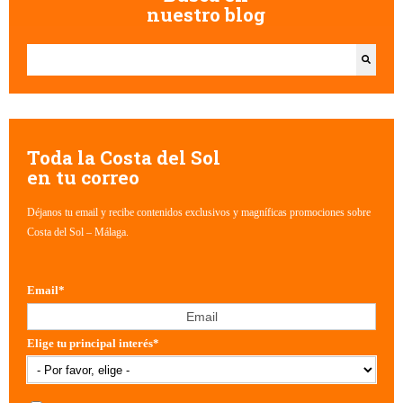
nuestro blog
Esto es un campo de búsqueda con una función de texto predictivo.
No hay sugerencias porque el campo de búsqueda está vacío.
Toda la Costa del Sol
en tu correo
Déjanos tu email y recibe contenidos exclusivos y magníficas promociones sobre
Costa del Sol – Málaga.
Email
*
Elige tu principal interés
*