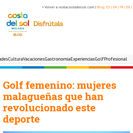
> Volver a visitacostadelsol.com |
Blog:
ES |
EN |
FR |
DE |
ades
Cultura
Vacaciones
Gastronomia
Experiencias
Golf
Profesional
Golf femenino: mujeres
malagueñas que han
revolucionado este
deporte