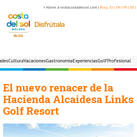
> Volver a visitacostadelsol.com |
Blog:
ES |
EN |
FR |
DE |
ades
Cultura
Vacaciones
Gastronomia
Experiencias
Golf
Profesional
El nuevo renacer de la
Hacienda Alcaidesa Links
Golf Resort