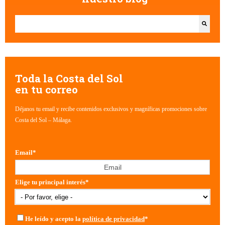
Esto es un campo de búsqueda con una función de texto predictivo.
No hay sugerencias porque el campo de búsqueda está vacío.
Toda la Costa del Sol
en tu correo
Déjanos tu email y recibe contenidos exclusivos y magníficas promociones sobre
Costa del Sol – Málaga.
Email
*
Elige tu principal interés
*
He leído y acepto la
política de privacidad
*