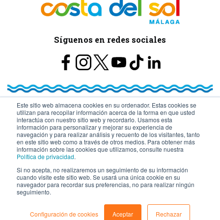
Síguenos en redes sociales
Este sitio web almacena cookies en su ordenador. Estas cookies se
utilizan para recopilar información acerca de la forma en que usted
© Turismo y Planificación Costa del Sol S.L.U. Todos los Derechos
interactúa con nuestro sitio web y recordarlo. Usamos esta
información para personalizar y mejorar su experiencia de
navegación y para realizar análisis y recuento de los visitantes, tanto
Reservados
en este sitio web como a través de otros medios. Para obtener más
información sobre las cookies que utilizamos, consulte nuestra
Política de privacidad
.
Si no acepta, no realizaremos un seguimiento de su información
cuando visite este sitio web. Se usará una única cookie en su
navegador para recordar sus preferencias, no para realizar ningún
seguimiento.
Configuración de cookies
Aceptar
Rechazar