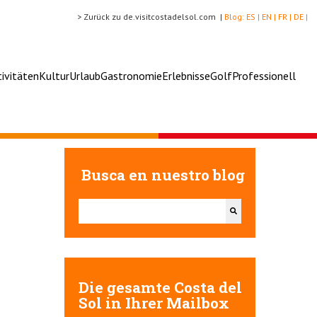
> Zurück zu de.visitcostadelsol.com |
Blog:
ES |
EN |
FR |
DE |
tivitäten
Kultur
Urlaub
Gastronomie
Erlebnisse
Golf
Professionell
Busca en nuestro blog
Dies ist ein Suchfeld mit einer automatischen Vorschlags
Es gibt keine Vorschläge, da das Suchfeld leer ist.
Die gesamte Costa del
Sol in Ihrer Mailbox