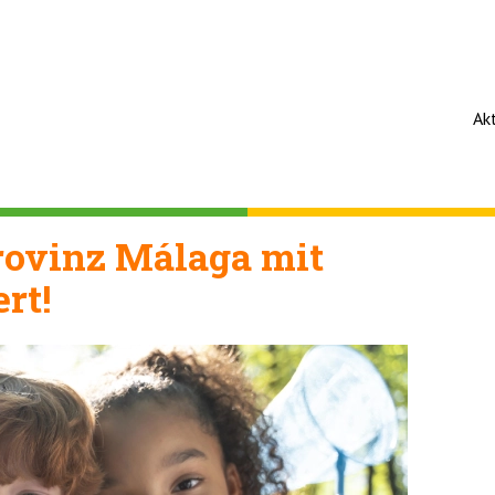
Ak
Provinz Málaga mit
rt!