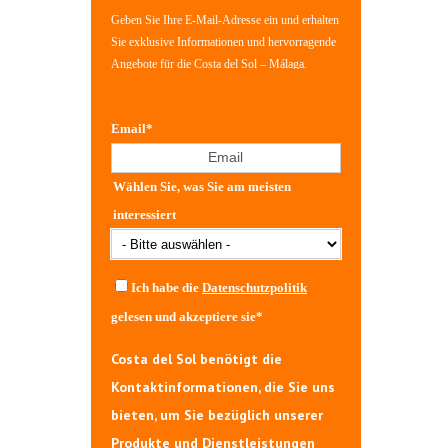
Geben Sie Ihre E-Mail-Adresse ein und erhalten
Sie exklusive Informationen und hervorragende
Angebote für die Costa del Sol – Málaga.
Email
*
Wählen Sie, was Sie am meisten
interessiert
Ich habe die
Datenschutzpolitik
gelesen und akzeptiere sie
*
Costa del Sol benötigt die
Kontaktinformationen, die Sie uns
bieten, um Sie bezüglich unserer
Produkte und Dienstleistungen