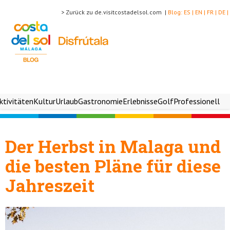
> Zurück zu de.visitcostadelsol.com |
Blog:
ES |
EN |
FR |
DE |
ktivitäten
Kultur
Urlaub
Gastronomie
Erlebnisse
Golf
Professionell
Der Herbst in Malaga und
die besten Pläne für diese
Jahreszeit