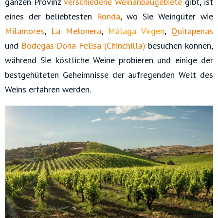
ganzen Provinz
verschiedene Weinanbaugebiete
gibt, ist
eines der beliebtesten
Ronda
, wo Sie Weingüter wie
Milamores
,
La Melonera
,
Málaga Virgen
,
Quitapenas
und
Bodegas Doña Felisa (Chinchilla)
besuchen können,
während Sie köstliche Weine probieren und einige der
bestgehüteten Geheimnisse der aufregenden Welt des
Weins erfahren werden.