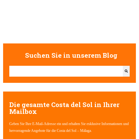
Suchen Sie in unserem Blog
Dies ist ein Suchfeld mit einer automatischen Vorschlagsfunktion.
Es gibt keine Vorschläge, da das Suchfeld leer ist.
Die gesamte Costa del Sol in Ihrer
Mailbox
Geben Sie Ihre E-Mail-Adresse ein und erhalten Sie exklusive Informationen und
hervorragende Angebote für die Costa del Sol – Málaga.