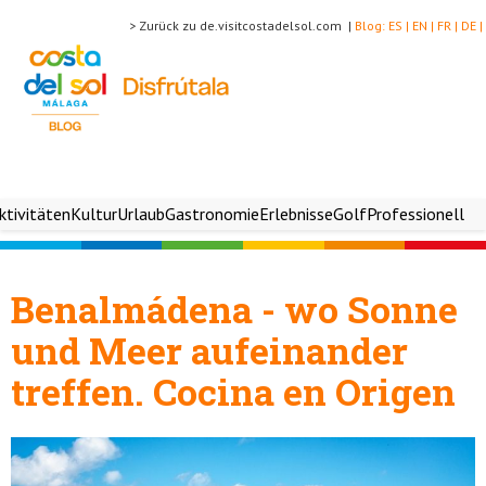
> Zurück zu de.visitcostadelsol.com |
Blog:
ES |
EN |
FR |
DE |
ktivitäten
Kultur
Urlaub
Gastronomie
Erlebnisse
Golf
Professionell
Benalmádena - wo Sonne
und Meer aufeinander
treffen. Cocina en Origen