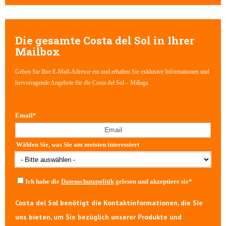
Es gibt keine Vorschläge, da das Suchfeld leer ist.
Die gesamte Costa del Sol in Ihrer
Mailbox
Geben Sie Ihre E-Mail-Adresse ein und erhalten Sie exklusive Informationen und
hervorragende Angebote für die Costa del Sol – Málaga.
Email
*
Wählen Sie, was Sie am meisten interessiert
Ich habe die
Datenschutzpolitik
gelesen und akzeptiere sie
*
Costa del Sol benötigt die Kontaktinformationen, die Sie
uns bieten, um Sie bezüglich unserer Produkte und