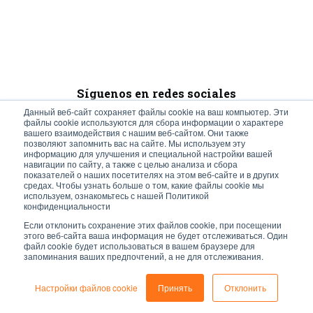
Síguenos en redes sociales
Данный веб-сайт сохраняет файлы cookie на ваш компьютер. Эти
файлы cookie используются для сбора информации о характере
вашего взаимодействия с нашим веб-сайтом. Они также
позволяют запомнить вас на сайте. Мы используем эту
информацию для улучшения и специальной настройки вашей
навигации по сайту, а также с целью анализа и сбора
© Turismo y Planificación Costa del Sol S.L.U. Todos los Derechos
показателей о наших посетителях на этом веб-сайте и в других
средах. Чтобы узнать больше о том, какие файлы cookie мы
используем, ознакомьтесь с нашей Политикой
Reservados
конфиденциальности
Если отклонить сохранение этих файлов cookie, при посещении
этого веб-сайта ваша информация не будет отслеживаться. Один
файл cookie будет использоваться в вашем браузере для
запоминания ваших предпочтений, а не для отслеживания.
Настройки файлов cookie
Принять
Отклонить