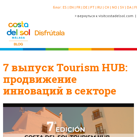
блог:
ES |
EN |
FR |
DE |
PT |
RU |
CH |
NO |
SV |
DA |
FI
> вернуться к visitcostadelsol.com |
7 выпуск Tourism HUB:
продвижение
инноваций в секторе