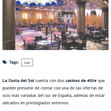
Tags:
Lujo
La Costa del Sol
cuenta con dos
casinos de élite
que
pueden presumir de contar con una de las ofertas de
ocio más variadas del sur de España, además de estar
ubicados en privilegiados entornos.