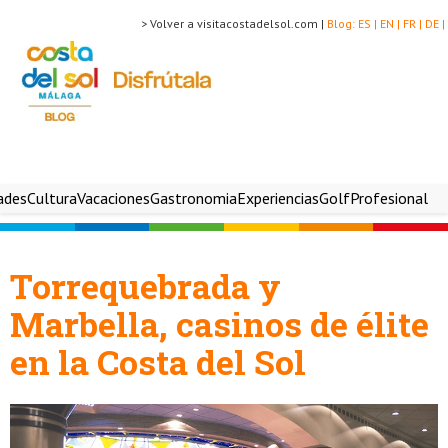
> Volver a visitacostadelsol.com |
Blog:
ES |
EN |
FR |
DE |
ades
Cultura
Vacaciones
Gastronomia
Experiencias
Golf
Profesional
Torrequebrada y
Marbella, casinos de élite
en la Costa del Sol