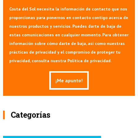
Costa del Sol necesita la información de contacto que nos
proporcionas para ponernos en contacto contigo acerca de
nuestros productos y servicios. Puedes darte de baja de
estas comunicaciones en cualquier momento. Para obtener
información sobre cómo darte de baja, así como nuestras
prácticas de privacidad y el compromiso de proteger tu
privacidad, consulta nuestra Política de privacidad.
Categorías