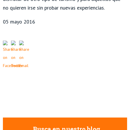
no quieren irse sin probar nuevas experiencias.
05 mayo 2016
Busca en nuestro blog