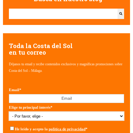
Esto es un campo de búsqueda con una función de texto predictivo.
No hay sugerencias porque el campo de búsqueda está vacío.
Toda la Costa del Sol
en tu correo
Déjanos tu email y recibe contenidos exclusivos y magníficas promociones sobre
Costa del Sol – Málaga.
Email
*
Elige tu principal interés
*
He leído y acepto la
política de privacidad
*