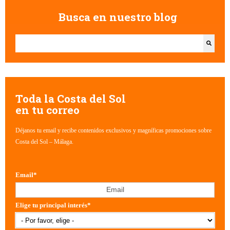
Busca en nuestro blog
Esto es un campo de búsqueda con una función de texto predictivo.
No hay sugerencias porque el campo de búsqueda está vacío.
Toda la Costa del Sol
en tu correo
Déjanos tu email y recibe contenidos exclusivos y magníficas promociones sobre
Costa del Sol – Málaga.
Email
*
Elige tu principal interés
*