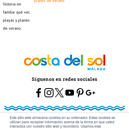
planes de verano
Síguenos en redes sociales
Este sitio web almacena cookies en su ordenador. Estas cookies se
utilizan para recopilar información acerca de la forma en que usted
© Turismo y Planificación Costa del Sol S.L.U. Todos los Derechos
interactúa con nuestro sitio web y recordarlo. Usamos esta