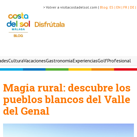
> Volver a visitacostadelsol.com |
Blog:
ES |
EN |
FR |
DE |
ades
Cultura
Vacaciones
Gastronomia
Experiencias
Golf
Profesional
Magia rural: descubre los
pueblos blancos del Valle
del Genal