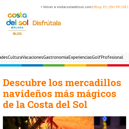
> Volver a visitacostadelsol.com |
Blog:
ES |
EN |
FR |
DE |
ades
Cultura
Vacaciones
Gastronomia
Experiencias
Golf
Profesional
Descubre los mercadillos
navideños más mágicos
de la Costa del Sol