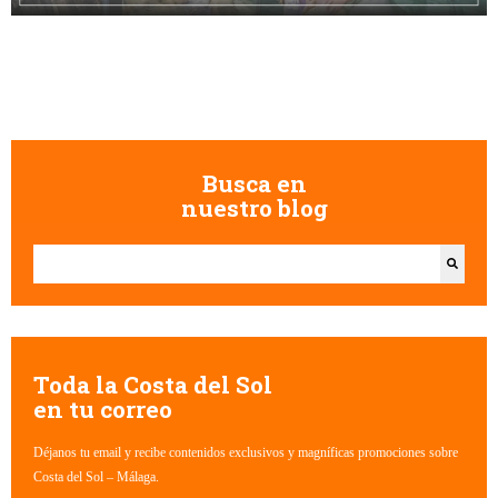
Busca en
nuestro blog
Esto es un campo de búsqueda con una función de texto predictivo.
No hay sugerencias porque el campo de búsqueda está vacío.
Toda la Costa del Sol
en tu correo
Déjanos tu email y recibe contenidos exclusivos y magníficas promociones sobre
Costa del Sol – Málaga.