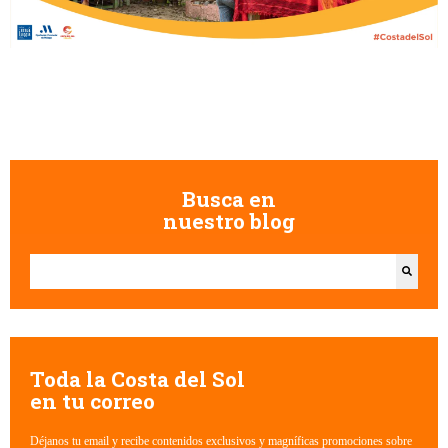
Busca en
nuestro blog
Esto es un campo de búsqueda con una función de texto predictivo.
No hay sugerencias porque el campo de búsqueda está vacío.
Toda la Costa del Sol
en tu correo
Déjanos tu email y recibe contenidos exclusivos y magníficas promociones sobre