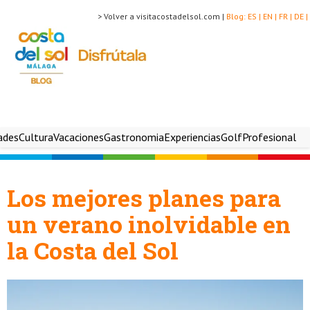
> Volver a visitacostadelsol.com |
Blog:
ES |
EN |
FR |
DE |
ades
Cultura
Vacaciones
Gastronomia
Experiencias
Golf
Profesional
Los mejores planes para
un verano inolvidable en
la Costa del Sol