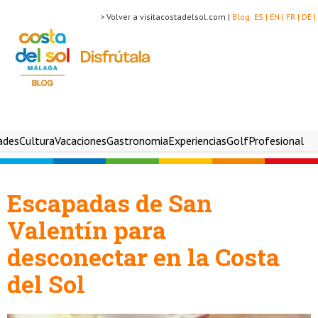
> Volver a visitacostadelsol.com |
Blog:
ES |
EN |
FR |
DE |
ades
Cultura
Vacaciones
Gastronomia
Experiencias
Golf
Profesional
Escapadas de San
Valentín para
desconectar en la Costa
del Sol