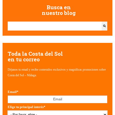
Busca en
nuestro blog
Esto es un campo de búsqueda con una función de texto predictivo.
No hay sugerencias porque el campo de búsqueda está vacío.
Toda la Costa del Sol
en tu correo
Déjanos tu email y recibe contenidos exclusivos y magníficas promociones sobre
Costa del Sol – Málaga.
Email
*
Elige tu principal interés
*