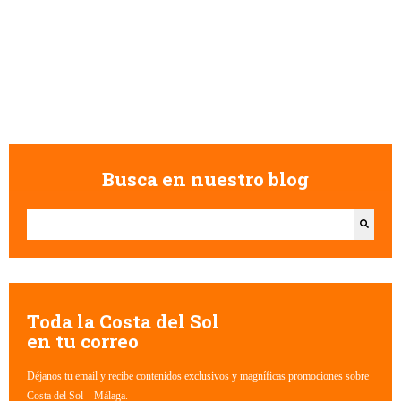
Busca en nuestro blog
Esto es un campo de búsqueda con una función de texto predictivo.
No hay sugerencias porque el campo de búsqueda está vacío.
Toda la Costa del Sol
en tu correo
Déjanos tu email y recibe contenidos exclusivos y magníficas promociones sobre
Costa del Sol – Málaga.