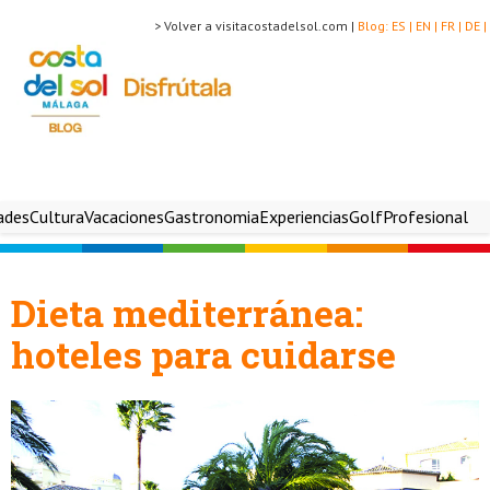
> Volver a visitacostadelsol.com |
Blog:
ES |
EN |
FR |
DE |
ades
Cultura
Vacaciones
Gastronomia
Experiencias
Golf
Profesional
Dieta mediterránea:
hoteles para cuidarse