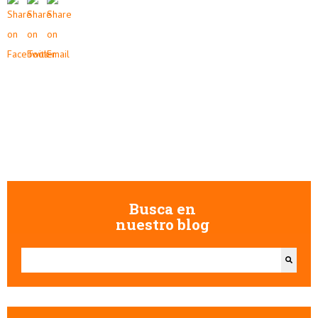
Busca en
nuestro blog
Esto es un campo de búsqueda con una función de texto predictivo.
No hay sugerencias porque el campo de búsqueda está vacío.