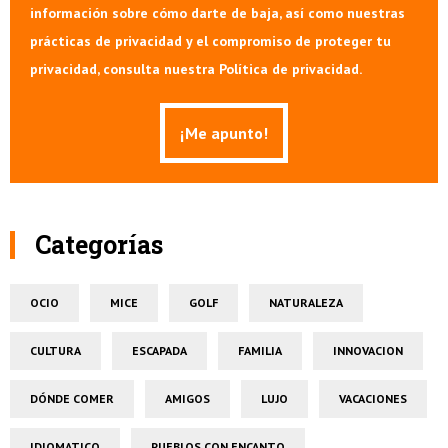
información sobre cómo darte de baja, así como nuestras
prácticas de privacidad y el compromiso de proteger tu
privacidad, consulta nuestra Política de privacidad.
Categorías
OCIO
MICE
GOLF
NATURALEZA
CULTURA
ESCAPADA
FAMILIA
INNOVACION
DÓNDE COMER
AMIGOS
LUJO
VACACIONES
IDIOMATICO
PUEBLOS CON ENCANTO