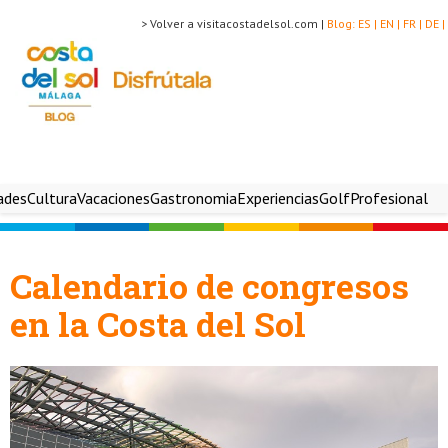
> Volver a visitacostadelsol.com |
Blog:
ES |
EN |
FR |
DE |
ades
Cultura
Vacaciones
Gastronomia
Experiencias
Golf
Profesional
Calendario de congresos
en la Costa del Sol