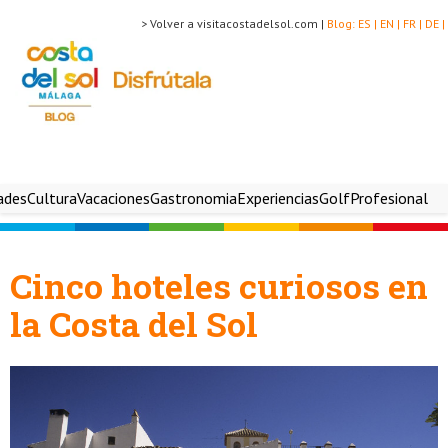
> Volver a visitacostadelsol.com |
Blog:
ES |
EN |
FR |
DE |
ades
Cultura
Vacaciones
Gastronomia
Experiencias
Golf
Profesional
Cinco hoteles curiosos en
la Costa del Sol