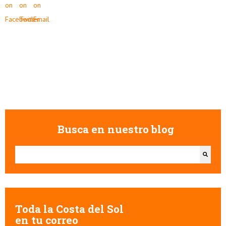
Busca en nuestro blog
Esto es un campo de búsqueda con una función de texto predictivo.
No hay sugerencias porque el campo de búsqueda está vacío.
Toda la Costa del Sol
en tu correo