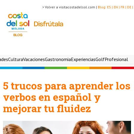
> Volver a visitacostadelsol.com |
Blog:
ES |
EN |
FR |
DE |
ades
Cultura
Vacaciones
Gastronomia
Experiencias
Golf
Profesional
5 trucos para aprender los
verbos en español y
mejorar tu fluidez