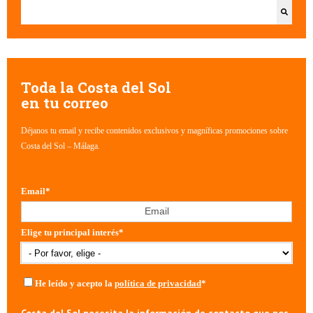
Esto es un campo de búsqueda con una función de texto predictivo.
No hay sugerencias porque el campo de búsqueda está vacío.
Toda la Costa del Sol
en tu correo
Déjanos tu email y recibe contenidos exclusivos y magníficas promociones sobre
Costa del Sol – Málaga.
Email
*
Elige tu principal interés
*
He leído y acepto la
política de privacidad
*
Costa del Sol necesita la información de contacto que nos