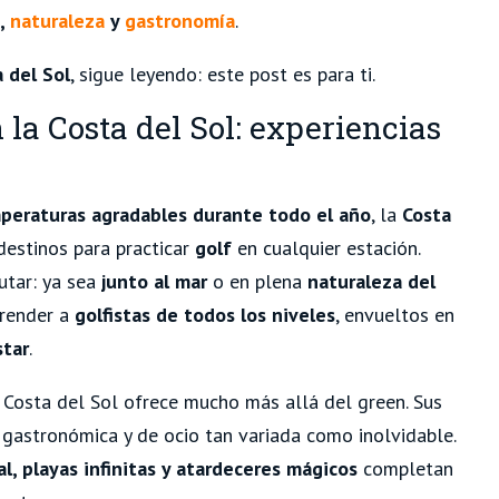
o,
naturaleza
y
gastronomía
.
a del Sol
, sigue leyendo: este post es para ti.
 la Costa del Sol: experiencias
peraturas agradables durante todo el año
, la
Costa
estinos para practicar
golf
en cualquier estación.
rutar: ya sea
junto al mar
o en plena
naturaleza
del
prender a
golfistas de todos los niveles
, envueltos en
star
.
a Costa del Sol ofrece mucho más allá del green. Sus
 gastronómica y de ocio tan variada como inolvidable.
cal, playas infinitas y atardeceres mágicos
completan