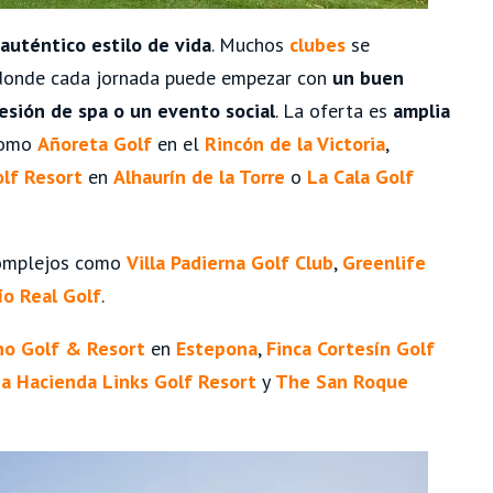
auténtico estilo de vida
. Muchos
clubes
se
 donde cada jornada puede empezar con
un buen
esión de spa o un evento social
. La oferta es
amplia
como
Añoreta Golf
en el
Rincón de la Victoria
,
lf Resort
en
Alhaurín de la Torre
o
La Cala Golf
complejos como
Villa Padierna Golf Club
,
Greenlife
ío Real Golf
.
no Golf & Resort
en
Estepona
,
Finca Cortesín Golf
a Hacienda Links Golf Resort
y
The San Roque