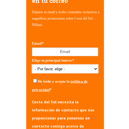
en tu correo
Déjanos tu email y recibe contenidos exclusivos y
magníficas promociones sobre Costa del Sol –
Málaga.
Email
*
Elige tu principal interés
*
He leído y acepto la
política de
privacidad
*
Costa del Sol necesita la
información de contacto que nos
proporcionas para ponernos en
contacto contigo acerca de