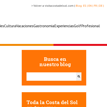
> Volver a visitacostadelsol.com |
Blog:
ES |
EN |
FR |
DE |
des
Cultura
Vacaciones
Gastronomia
Experiencias
Golf
Profesional
Busca en
nuestro blog
Esto es un campo de búsqueda con una función de texto
No hay sugerencias porque el campo de búsqueda e
Toda la Costa del Sol