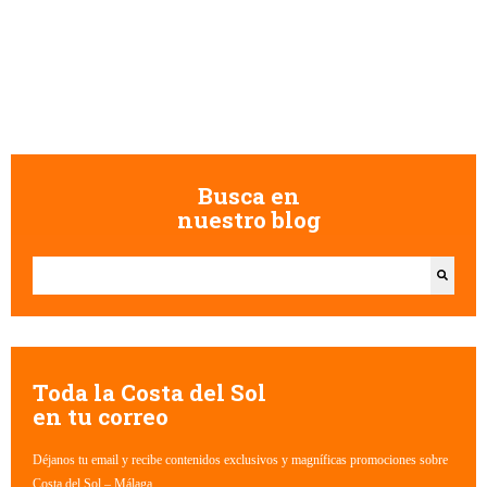
Busca en
nuestro blog
Esto es un campo de búsqueda con una función de texto predictivo.
No hay sugerencias porque el campo de búsqueda está vacío.
Toda la Costa del Sol
en tu correo
Déjanos tu email y recibe contenidos exclusivos y magníficas promociones sobre
Costa del Sol – Málaga.