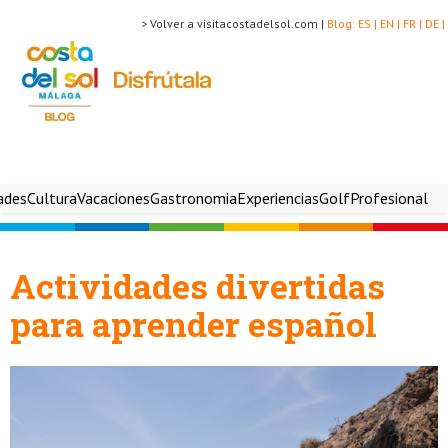
> Volver a visitacostadelsol.com |
Blog:
ES |
EN |
FR |
DE |
ades
Cultura
Vacaciones
Gastronomia
Experiencias
Golf
Profesional
Actividades divertidas
para aprender español