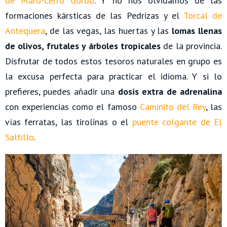
de Maro-Cerro Gordo
. Y no nos olvidamos de las
formaciones kársticas de las Pedrizas y el
Torcal de
Antequera
, de las vegas, las huertas y las
lomas llenas
de olivos, frutales y árboles tropicales
de la provincia.
Disfrutar de todos estos tesoros naturales en grupo es
la excusa perfecta para practicar el idioma. Y si lo
prefieres, puedes añadir una
dosis extra de adrenalina
con experiencias como el famoso
Caminito del Rey
, las
vías ferratas, las tirolinas o el
puente colgante de El
Saltillo
.