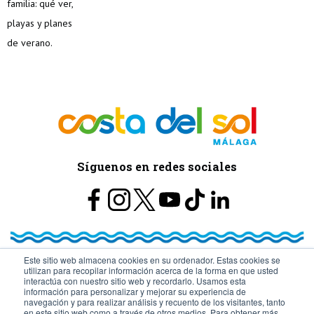
Síguenos en redes sociales
Este sitio web almacena cookies en su ordenador. Estas cookies se
utilizan para recopilar información acerca de la forma en que usted
© Turismo y Planificación Costa del Sol S.L.U. Todos los Derechos
interactúa con nuestro sitio web y recordarlo. Usamos esta
información para personalizar y mejorar su experiencia de
navegación y para realizar análisis y recuento de los visitantes, tanto
Reservados
en este sitio web como a través de otros medios. Para obtener más