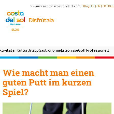
> Zurück zu de.visitcostadelsol.com |
Blog:
ES |
EN |
FR |
DE |
ktivitäten
Kultur
Urlaub
Gastronomie
Erlebnisse
Golf
Professionell
Wie macht man einen
guten Putt im kurzen
Spiel?