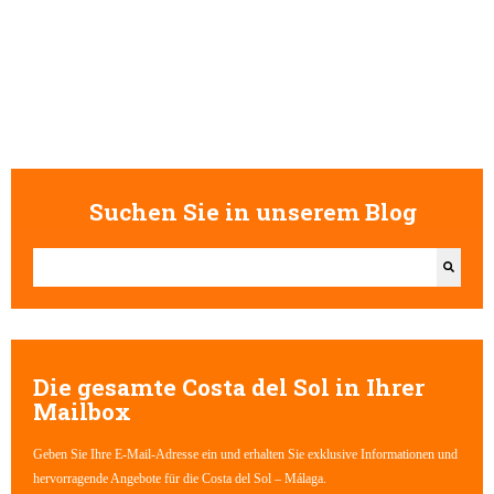
Suchen Sie in unserem Blog
Dies ist ein Suchfeld mit einer automatischen Vorschlagsfunktion.
Es gibt keine Vorschläge, da das Suchfeld leer ist.
Die gesamte Costa del Sol in Ihrer
Mailbox
Geben Sie Ihre E-Mail-Adresse ein und erhalten Sie exklusive Informationen und
hervorragende Angebote für die Costa del Sol – Málaga.