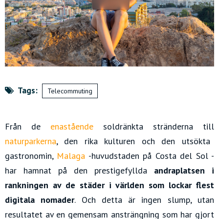
Tags:
Telecommuting
Från de
enastående
soldränkta stränderna till
naturparker
na
,
den rika kulturen och den utsökta
gastronomin,
Malaga
-huvudstaden på Costa del Sol -
har hamnat på den prestigefyllda
andraplatsen i
rankningen av de städer i världen som lockar flest
digitala nomader
. Och detta är ingen slump, utan
resultatet av en gemensam ansträngning som har gjort