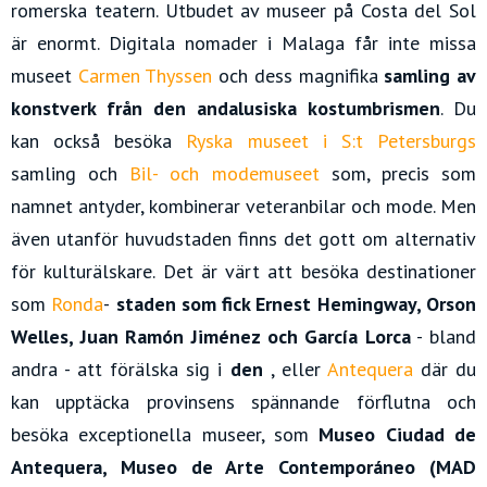
romerska teatern. Utbudet av museer på Costa del Sol
är enormt. Digitala nomader i Malaga får inte missa
museet
Carmen Thyssen
och dess magnifika
samling av
konstverk från den andalusiska kostumbrismen
. Du
kan också besöka
Ryska museet i S:t Petersburgs
samling och
Bil- och modemuseet
som, precis som
namnet antyder, kombinerar veteranbilar och mode. Men
även utanför huvudstaden finns det gott om alternativ
för kulturälskare. Det är värt att besöka destinationer
som
Ronda
-
staden som fick Ernest Hemingway, Orson
Welles, Juan Ramón Jiménez och García Lorca
- bland
andra - att förälska sig i
den
, eller
Antequera
där du
kan upptäcka provinsens spännande förflutna och
besöka exceptionella museer, som
Museo Ciudad de
Antequera, Museo de Arte Contemporáneo (MAD