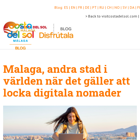
Blog:
ES |
EN |
FR |
DE |
PT |
RU |
CH |
NO |
SV |
DA |
FI
> Back to visitcostadelsol.com |
Malaga, andra stad i
världen när det gäller att
locka digitala nomader