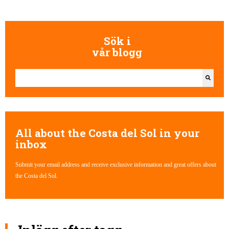
Sök i
vår blogg
Detta är ett sökfält med en autoförslagsfunktion bifogad.
Det finns inga förslag eftersom sökfältet är tomt.
All about the Costa del Sol in your
inbox
Submit your email address and receive exclusive information and great offers about
the Costa del Sol.