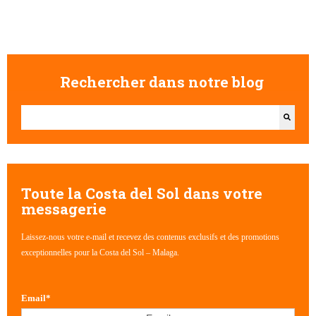
Rechercher dans notre blog
Il s'agit d'un champ de recherche auquel est associée une fonctionna
Il n'y a aucune suggestion car le champ de recherche est vide
Toute la Costa del Sol dans votre
messagerie
Laissez-nous votre e-mail et recevez des contenus exclusifs et des promotions
exceptionnelles pour la Costa del Sol – Malaga.
Email
*