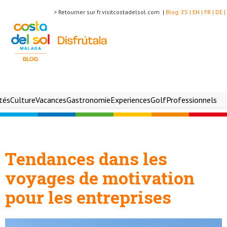
> Retourner sur fr.visitcostadelsol.com |
Blog:
ES |
EN |
FR |
DE |
ités
Culture
Vacances
Gastronomie
Experiences
Golf
Professionnels
Tendances dans les
voyages de motivation
pour les entreprises