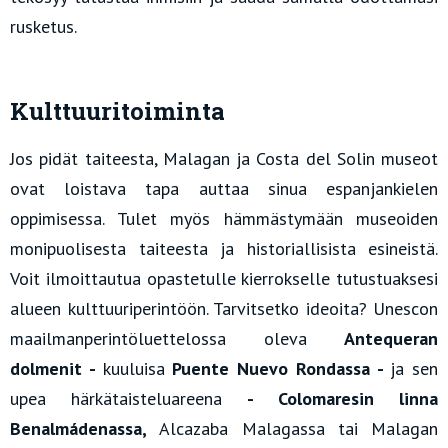
rusketus.
Kulttuuritoiminta
Jos pidät taiteesta, Malagan ja Costa del Solin museot
ovat loistava tapa auttaa sinua espanjankielen
oppimisessa. Tulet myös hämmästymään museoiden
monipuolisesta taiteesta ja historiallisista esineistä.
Voit ilmoittautua opastetulle kierrokselle tutustuaksesi
alueen kulttuuriperintöön. Tarvitsetko ideoita? Unescon
maailmanperintöluettelossa oleva
Antequeran
dolmenit -
kuuluisa
Puente Nuevo Rondassa -
ja sen
upea härkätaisteluareena
- Colomaresin linna
Benalmádenassa,
Alcazaba Malagassa tai Malagan