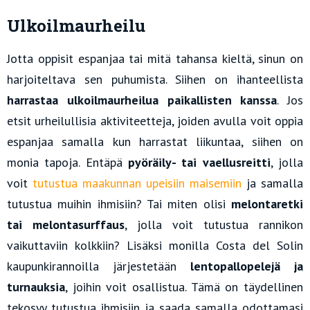
Ulkoilmaurheilu
Jotta oppisit espanjaa tai mitä tahansa kieltä, sinun on
harjoiteltava sen puhumista. Siihen on ihanteellista
harrastaa ulkoilmaurheilua paikallisten kanssa
. Jos
etsit urheilullisia aktiviteetteja, joiden avulla voit oppia
espanjaa samalla kun harrastat liikuntaa, siihen on
monia tapoja. Entäpä
pyöräily- tai vaellusreitti
, jolla
voit
tutustua maakunnan upeisiin maisemiin
ja samalla
tutustua muihin ihmisiin? Tai miten olisi
melontaretki
tai melontasurffaus
, jolla voit tutustua rannikon
vaikuttaviin kolkkiin? Lisäksi monilla Costa del Solin
kaupunkirannoilla järjestetään
lentopallopelejä ja
turnauksia
, joihin voit osallistua. Tämä on täydellinen
tekosyy tutustua ihmisiin ja saada samalla odottamasi