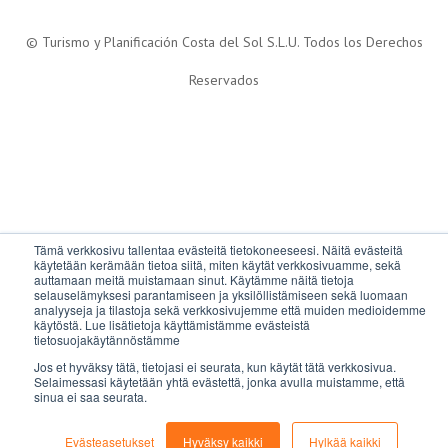
© Turismo y Planificación Costa del Sol S.L.U. Todos los Derechos
Reservados
Tämä verkkosivu tallentaa evästeitä tietokoneeseesi. Näitä evästeitä
käytetään kerämään tietoa siitä, miten käytät verkkosivuamme, sekä
auttamaan meitä muistamaan sinut. Käytämme näitä tietoja
selauselämyksesi parantamiseen ja yksilöllistämiseen sekä luomaan
analyyseja ja tilastoja sekä verkkosivujemme että muiden medioidemme
käytöstä. Lue lisätietoja käyttämistämme evästeistä
tietosuojakäytännöstämme
Jos et hyväksy tätä, tietojasi ei seurata, kun käytät tätä verkkosivua.
Selaimessasi käytetään yhtä evästettä, jonka avulla muistamme, että
sinua ei saa seurata.
Evästeasetukset
Hyväksy kaikki
Hylkää kaikki