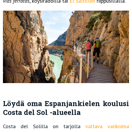
vías ferratas
, köysiradoilla tai
El Saltillon
riippusillalla
.
Löydä oma Espanjankielen koulusi
Costa del Sol -alueella
Costa del Solilla on tarjolla
valtava valikoima