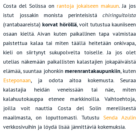
Costa del Solissa on
rantoja jokaiseen makuun
. Ja jos
istut jossakin monista perinteisistä
chiringuitoista
(rantabaareista)
korvat höröllä
, voit tutustua kauniiseen
osaan kieltä. Aivan kuten paikallinen tapa valmistaa
paistettua kalaa tai miten täällä heitetään onkivapa,
kieli on siirtynyt sukupolvelta toiselle. Ja jos olet
utelias näkemään paikallisten kalastajien jokapäiväistä
elämää, suuntaa johonkin
merenrantakaupunkiin
, kuten
Esteponaan
, ja odota aitoa kokemusta. Seuraa
kalastajia heidän veneissään tai näe, miten
kalahuutokauppa etenee markkinoilla. Vaihtoehtoja,
joilla voit nauttia Costa del Solin merellisestä
maailmasta, on loputtomasti. Tutustu
Senda Azulin
verkkosivuihin ja löydä lisää jännittäviä kokemuksia.