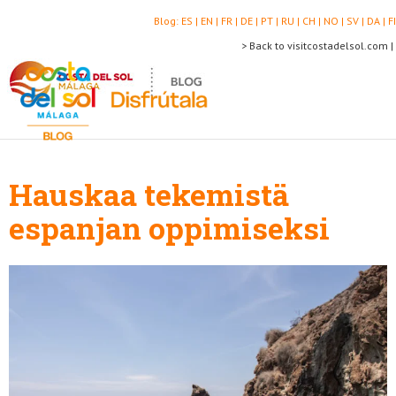
Blog:
ES |
EN |
FR |
DE |
PT |
RU |
CH |
NO |
SV |
DA |
FI
> Back to visitcostadelsol.com |
Hauskaa tekemistä
espanjan oppimiseksi