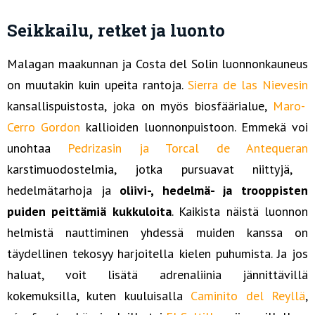
Seikkailu, retket ja luonto
Malagan maakunnan ja Costa del Solin luonnonkauneus
on muutakin kuin upeita rantoja.
Sierra de las Nievesin
kansallispuistosta, joka on myös biosfäärialue,
Maro-
Cerro Gordon
kallioiden luonnonpuistoon. Emmekä voi
unohtaa
Pedrizasin ja Torcal de Antequeran
karstimuodostelmia, jotka pursuavat niittyjä,
hedelmätarhoja ja
oliivi-, hedelmä- ja trooppisten
puiden peittämiä kukkuloita
. Kaikista näistä luonnon
helmistä nauttiminen yhdessä muiden kanssa on
täydellinen tekosyy harjoitella kielen puhumista. Ja jos
haluat, voit lisätä adrenaliinia jännittävillä
kokemuksilla, kuten kuuluisalla
Caminito del Reyllä
,