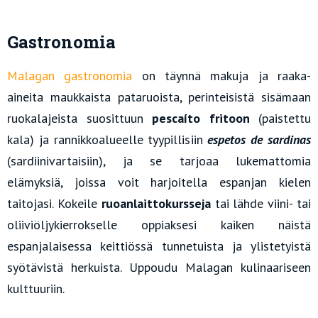
Gastronomia
Malagan gastronomia
on täynnä makuja ja raaka-
aineita maukkaista pataruoista, perinteisistä sisämaan
ruokalajeista suosittuun
pescaíto fritoon
(paistettu
kala) ja rannikkoalueelle tyypillisiin
espetos de sardinas
(sardiinivartaisiin), ja se tarjoaa lukemattomia
elämyksiä, joissa voit harjoitella espanjan kielen
taitojasi. Kokeile
ruoanlaittokursseja
tai lähde viini- tai
oliiviöljykierrokselle oppiaksesi kaiken näistä
espanjalaisessa keittiössä tunnetuista ja ylistetyistä
syötävistä herkuista. Uppoudu Malagan kulinaariseen
kulttuuriin.