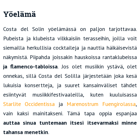
Yöelämä
Costa del Solin yöelämässä on paljon tarjottavaa.
Pubeista ja klubeista vilkkaisiin terasseihin, joilla voit
siemailla herkullisia cocktaileja ja nauttia häikäisevistä
näkymistä. Piipahda joissakin hauskoissa rantaklubeissa
ja flamenco-tabloissa
. Jos olet musiikin ystävä, olet
onnekas, sillä Costa del Solilla järjestetään joka kesä
lukuisia konsertteja, ja suuret kansainväliset tähdet
esiintyvät musiikkifestivaaleilla, kuten kuuluisassa
Starlite Occidentissa
ja
Marenostrum Fuengirolassa
,
vain kaksi mainitakseni. Tämä tapa oppia espanjaa
auttaa sinua tuntemaan itsesi itsevarmaksi minne
tahansa menetkin
.