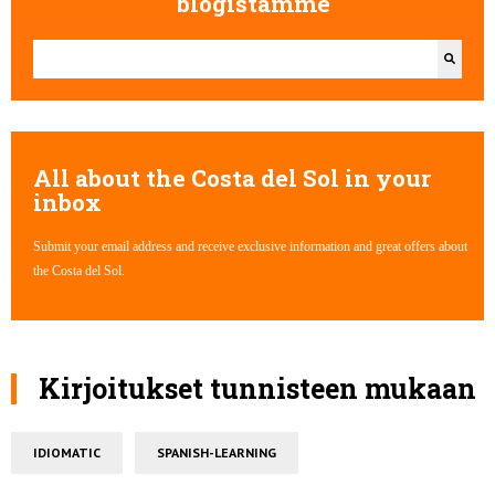
blogistamme
Tämä on hakukenttä, johon on liitetty automaattinen ehdotus.
Ehdotuksia ei ole, koska hakukenttä on tyhjä.
All about the Costa del Sol in your
inbox
Submit your email address and receive exclusive information and great offers about
the Costa del Sol.
Kirjoitukset tunnisteen mukaan
IDIOMATIC
SPANISH-LEARNING