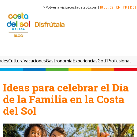
> Volver a visitacostadelsol.com |
Blog:
ES |
EN |
FR |
DE |
ades
Cultura
Vacaciones
Gastronomia
Experiencias
Golf
Profesional
Ideas para celebrar el Día
de la Familia en la Costa
del Sol