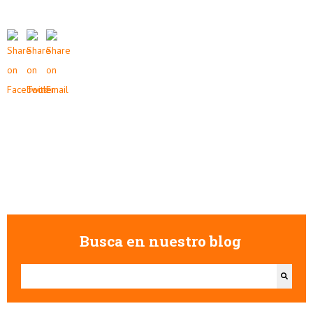
Busca en nuestro blog
Esto es un campo de búsqueda con una función de texto predictivo.
No hay sugerencias porque el campo de búsqueda está vacío.