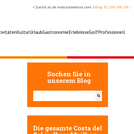
> Zurück zu de.visitcostadelsol.com |
Blog:
ES |
EN |
FR |
DE |
tivitäten
Kultur
Urlaub
Gastronomie
Erlebnisse
Golf
Professionell
Suchen Sie in
unserem Blog
Dies ist ein Suchfeld mit einer automatischen Vorschlags
Es gibt keine Vorschläge, da das Suchfeld leer ist.
Die gesamte Costa del