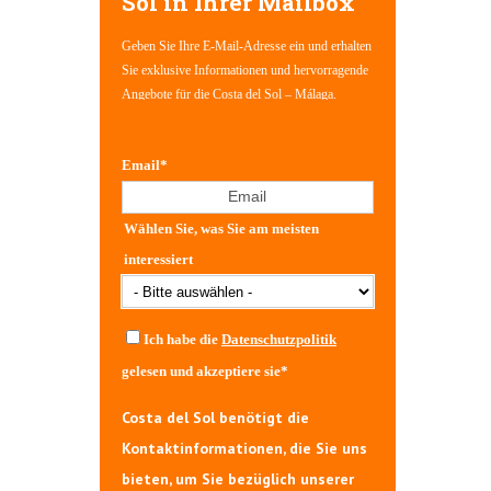
Sol in Ihrer Mailbox
Geben Sie Ihre E-Mail-Adresse ein und erhalten
Sie exklusive Informationen und hervorragende
Angebote für die Costa del Sol – Málaga.
Email
*
Wählen Sie, was Sie am meisten
interessiert
Ich habe die
Datenschutzpolitik
gelesen und akzeptiere sie
*
Costa del Sol benötigt die
Kontaktinformationen, die Sie uns
bieten, um Sie bezüglich unserer