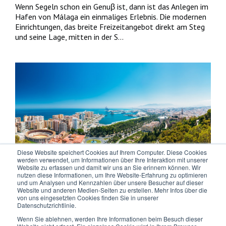
Wenn Segeln schon ein Genuβ ist, dann ist das Anlegen im
Hafen von Málaga ein einmaliges Erlebnis. Die modernen
Einrichtungen, das breite Freizeitangebot direkt am Steg
und seine Lage, mitten in der S...
Diese Website speichert Cookies auf Ihrem Computer. Diese Cookies
werden verwendet, um Informationen über Ihre Interaktion mit unserer
Website zu erfassen und damit wir uns an Sie erinnern können. Wir
Wie man einen Tag in Málaga am besten
nutzen diese Informationen, um Ihre Website-Erfahrung zu optimieren
und um Analysen und Kennzahlen über unsere Besucher auf dieser
nutzt
Website und anderen Medien-Seiten zu erstellen. Mehr Infos über die
von uns eingesetzten Cookies finden Sie in unserer
Datenschutzrichtlinie.
Machen Sie mit Ihrer Kreuzfahrt für einen Tag Halt in
Malaga? Haben Sie eine Veranstaltung in der Stadt und
Wenn Sie ablehnen, werden Ihre Informationen beim Besuch dieser