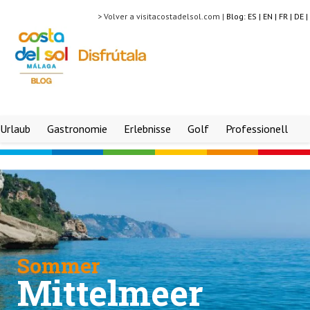
> Volver a visitacostadelsol.com |
Blog:
ES |
EN |
FR |
DE |
Urlaub
Gastronomie
Erlebnisse
Golf
Professionell
Sommer
Mittelmeer