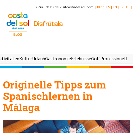
> Zurück zu de.visitcostadelsol.com |
Blog:
ES |
EN |
FR |
DE |
ktivitäten
Kultur
Urlaub
Gastronomie
Erlebnisse
Golf
Professionell
Originelle Tipps zum
Spanischlernen in
Málaga