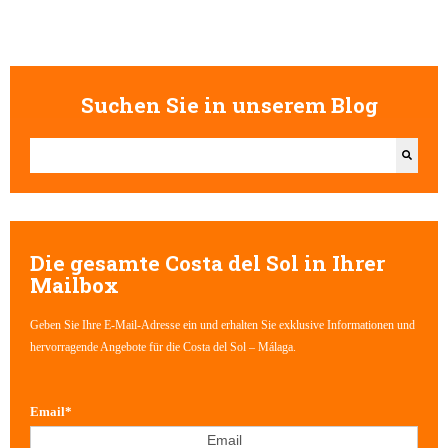
Suchen Sie in unserem Blog
Dies ist ein Suchfeld mit einer automatischen Vorschlagsfunktion.
Es gibt keine Vorschläge, da das Suchfeld leer ist.
Die gesamte Costa del Sol in Ihrer
Mailbox
Geben Sie Ihre E-Mail-Adresse ein und erhalten Sie exklusive Informationen und
hervorragende Angebote für die Costa del Sol – Málaga.
Email
*