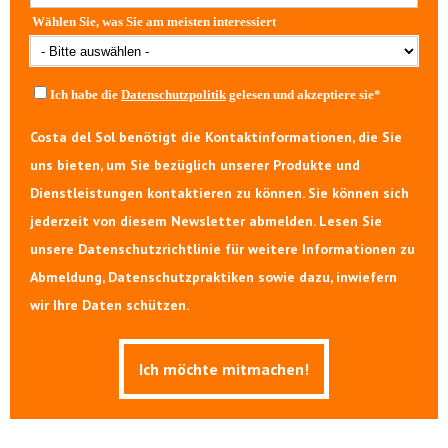
Wählen Sie, was Sie am meisten interessiert
Ich habe die
Datenschutzpolitik
gelesen und akzeptiere sie
*
Costa del Sol benötigt die Kontaktinformationen, die Sie
uns bieten, um Sie bezüglich unserer Produkte und
Dienstleistungen kontaktieren zu können. Sie können sich
jederzeit von diesem Newsletter abmelden. Lesen Sie
unsere Datenschutzrichtlinie für weitere Informationen zu
Abmeldung, Datenschutzpraktiken sowie dazu, inwiefern
wir Ihre Daten schützen.