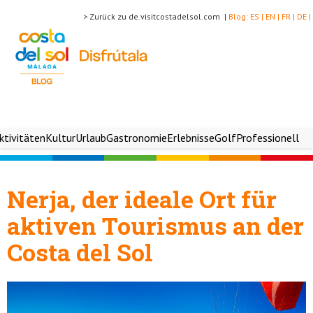
> Zurück zu de.visitcostadelsol.com |
Blog:
ES |
EN |
FR |
DE |
ktivitäten
Kultur
Urlaub
Gastronomie
Erlebnisse
Golf
Professionell
Nerja, der ideale Ort für
aktiven Tourismus an der
Costa del Sol