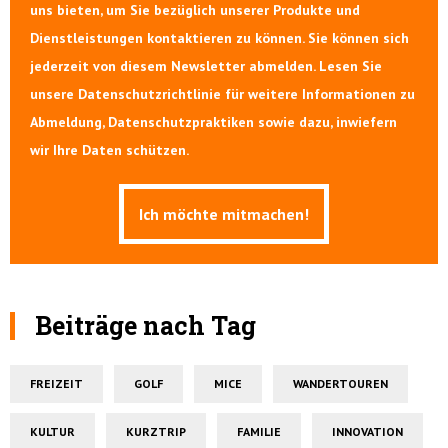
uns bieten, um Sie bezüglich unserer Produkte und
Dienstleistungen kontaktieren zu können. Sie können sich
jederzeit von diesem Newsletter abmelden. Lesen Sie
unsere Datenschutzrichtlinie für weitere Informationen zu
Abmeldung, Datenschutzpraktiken sowie dazu, inwiefern
wir Ihre Daten schützen.
Beiträge nach Tag
FREIZEIT
GOLF
MICE
WANDERTOUREN
KULTUR
KURZTRIP
FAMILIE
INNOVATION