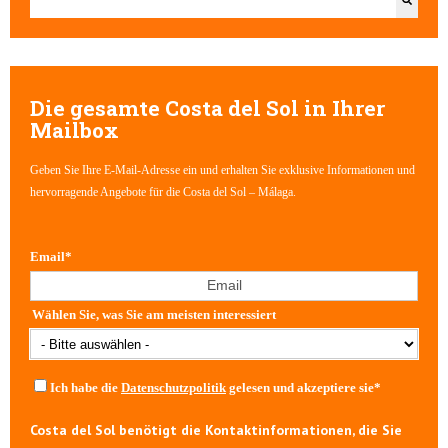
Es gibt keine Vorschläge, da das Suchfeld leer ist.
Die gesamte Costa del Sol in Ihrer
Mailbox
Geben Sie Ihre E-Mail-Adresse ein und erhalten Sie exklusive Informationen und
hervorragende Angebote für die Costa del Sol – Málaga.
Email
*
Wählen Sie, was Sie am meisten interessiert
Ich habe die
Datenschutzpolitik
gelesen und akzeptiere sie
*
Costa del Sol benötigt die Kontaktinformationen, die Sie