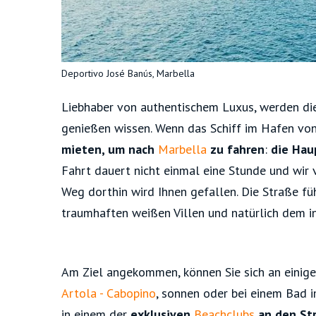
Deportivo José Banús, Marbella
Liebhaber von authentischem Luxus, werden die
genießen wissen. Wenn das Schiff im Hafen vo
mieten, um nach
Marbella
zu fahren
:
die Hau
Fahrt dauert nicht einmal eine Stunde und wir v
Weg dorthin wird Ihnen gefallen. Die Straße fü
traumhaften weißen Villen und natürlich dem i
Am Ziel angekommen, können Sie sich an einig
Artola - Cabopino
, sonnen oder bei einem Bad 
in einem der
exklusiven
Beachclubs
an den St