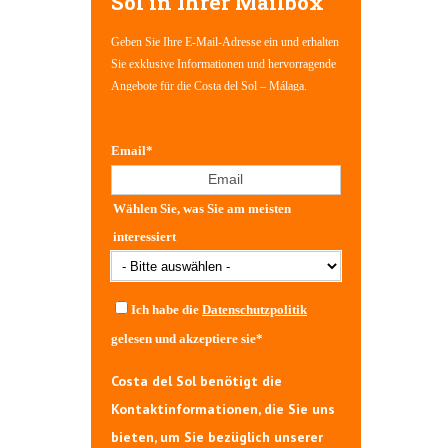
Sol in Ihrer Mailbox
Geben Sie Ihre E-Mail-Adresse ein und erhalten
Sie exklusive Informationen und hervorragende
Angebote für die Costa del Sol – Málaga.
Email
*
Wählen Sie, was Sie am meisten
interessiert
Ich habe die
Datenschutzpolitik
gelesen und akzeptiere sie
*
Costa del Sol benötigt die
Kontaktinformationen, die Sie uns
bieten, um Sie bezüglich unserer