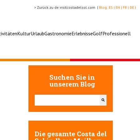
> Zurück zu de.visitcostadelsol.com |
Blog:
ES |
EN |
FR |
DE |
tivitäten
Kultur
Urlaub
Gastronomie
Erlebnisse
Golf
Professionell
Suchen Sie in
unserem Blog
Dies ist ein Suchfeld mit einer automatischen Vorschlags
Es gibt keine Vorschläge, da das Suchfeld leer ist.
Die gesamte Costa del