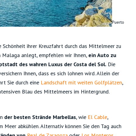
Puerto
 Schönheit ihrer Kreuzfahrt durch das Mittelmeer zu
n Malaga anlegt, empfehlen wir Ihnen,
ein Auto zu
ptstadt des wahren Luxus der Costa del Sol.
Die
ersichern Ihnen, dass es sich lohnen wird. Allein der
hrt Sie durch eine
Landschaft mit weiten Golfplätzen
,
ntensiven Blau des Mittelmeers im Hintergrund.
en
der besten Strände Marbellas
, wie
El Cable
,
im Meer abkühlen. Alternativ können Sie den Tag auch
ränden von
Real de Zaragoza
oder
Los Monteros