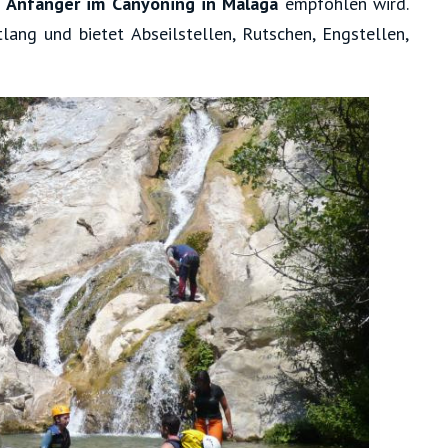
r
Anfänger im Canyoning in Malaga
empfohlen wird.
ang und bietet Abseilstellen, Rutschen, Engstellen,
.