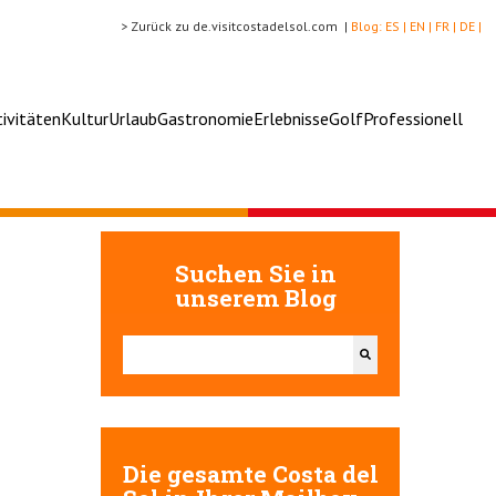
> Zurück zu de.visitcostadelsol.com |
Blog:
ES |
EN |
FR |
DE |
tivitäten
Kultur
Urlaub
Gastronomie
Erlebnisse
Golf
Professionell
Suchen Sie in
unserem Blog
Dies ist ein Suchfeld mit einer automatischen Vorschlags
Es gibt keine Vorschläge, da das Suchfeld leer ist.
Die gesamte Costa del