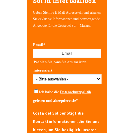
Sol in Ihrer Mailbox
Geben Sie Ihre E-Mail-Adresse ein und erhalten
Sie exklusive Informationen und hervorragende
Angebote für die Costa del Sol – Málaga.
Email
*
Wählen Sie, was Sie am meisten
interessiert
Ich habe die
Datenschutzpolitik
gelesen und akzeptiere sie
*
Costa del Sol benötigt die
Kontaktinformationen, die Sie uns
bieten, um Sie bezüglich unserer