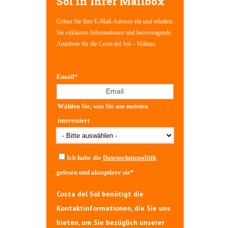
Sol in Ihrer Mailbox
Geben Sie Ihre E-Mail-Adresse ein und erhalten
Sie exklusive Informationen und hervorragende
Angebote für die Costa del Sol – Málaga.
Email
*
Wählen Sie, was Sie am meisten
interessiert
Ich habe die
Datenschutzpolitik
gelesen und akzeptiere sie
*
Costa del Sol benötigt die
Kontaktinformationen, die Sie uns
bieten, um Sie bezüglich unserer