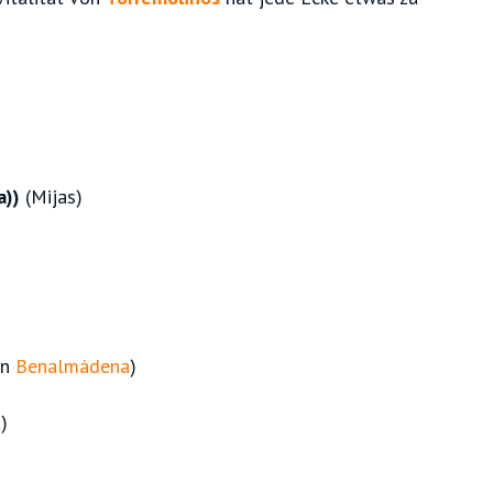
a))
(Mijas)
on
Benalmádena
)
)