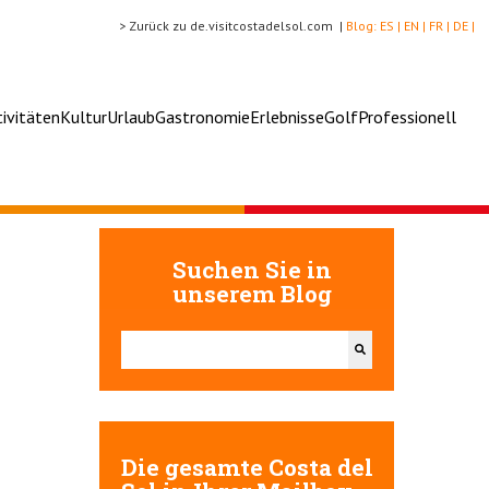
> Zurück zu de.visitcostadelsol.com |
Blog:
ES |
EN |
FR |
DE |
tivitäten
Kultur
Urlaub
Gastronomie
Erlebnisse
Golf
Professionell
Suchen Sie in
unserem Blog
Dies ist ein Suchfeld mit einer automatischen Vorschlags
Es gibt keine Vorschläge, da das Suchfeld leer ist.
Die gesamte Costa del