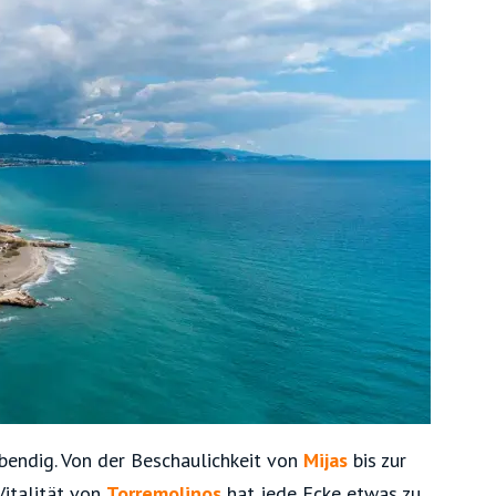
bendig. Von der Beschaulichkeit von
Mijas
bis zur
Vitalität von
Torremolinos
hat jede Ecke etwas zu