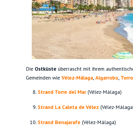
Die
Ostküste
überrascht mit ihrem authentisch
Gemeinden wie
Vélez-Málaga
,
Algarrobo
,
Torr
Strand Torre del Mar
(Vélez-Málaga)
Strand La Caleta de Vélez
(Vélez-Málaga
Strand Benajarafe
(Vélez-Málaga)