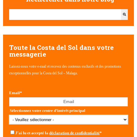
Il s'agit d'un champ de recherche auquel est associée une fonctionna
Il n'y a aucune suggestion car le champ de recherche est vide
Toute la Costa del Sol dans votre
messagerie
Laissez-nous votre e-mail et recevez des contenus exclusifs et des promotions
exceptionnelles pour la Costa del Sol – Malaga.
Email
*
Sélectionnez votre centre d’intérêt principal
J'ai lu et accepté la
déclaration de confidentialité
*