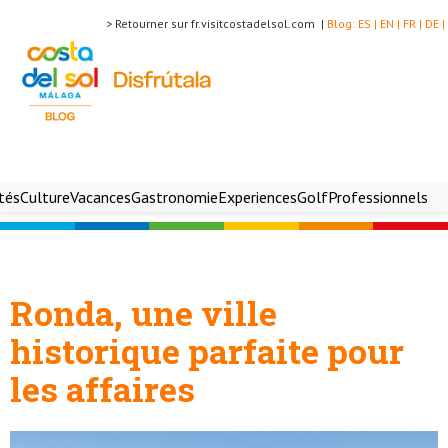
> Retourner sur fr.visitcostadelsol.com |
Blog:
ES |
EN |
FR |
DE |
ités
Culture
Vacances
Gastronomie
Experiences
Golf
Professionnels
Ronda, une ville
historique parfaite pour
les affaires