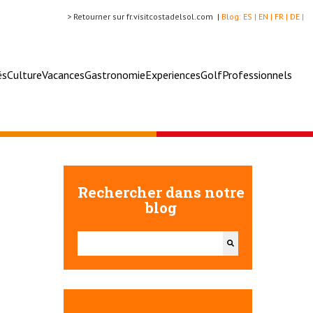
> Retourner sur fr.visitcostadelsol.com |
Blog:
ES |
EN |
FR |
DE |
és
Culture
Vacances
Gastronomie
Experiences
Golf
Professionnels
Rechercher dans notre
blog
Il s'agit d'un champ de recherche auquel est associée u
Il n'y a aucune suggestion car le champ de recherch