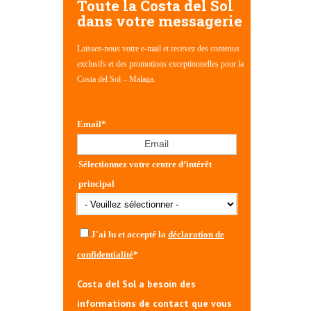
Toute la Costa del Sol
dans votre messagerie
Laissez-nous votre e-mail et recevez des contenus
exclusifs et des promotions exceptionnelles pour la
Costa del Sol – Malaga.
Email
*
Sélectionnez votre centre d’intérêt
principal
J'ai lu et accepté la
déclaration de
confidentialité
*
Costa del Sol a besoin des
informations de contact que vous