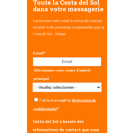
Toute la Costa del Sol
dans votre messagerie
Laissez-nous votre e-mail et recevez des contenus
exclusifs et des promotions exceptionnelles pour la
Costa del Sol – Malaga.
Email
*
Sélectionnez votre centre d’intérêt
principal
J'ai lu et accepté la
déclaration de
confidentialité
*
Costa del Sol a besoin des
informations de contact que vous