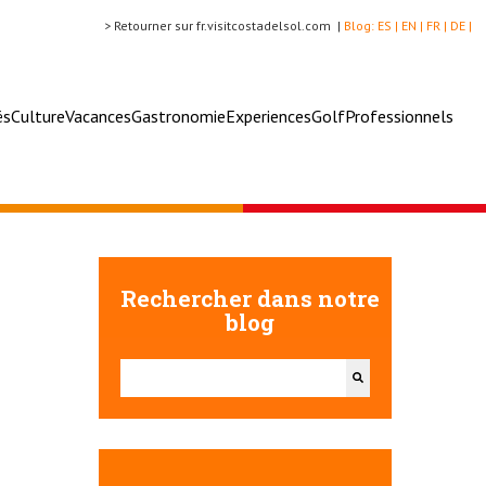
> Retourner sur fr.visitcostadelsol.com |
Blog:
ES |
EN |
FR |
DE |
és
Culture
Vacances
Gastronomie
Experiences
Golf
Professionnels
Rechercher dans notre
blog
Il s'agit d'un champ de recherche auquel est associée u
Il n'y a aucune suggestion car le champ de recherch