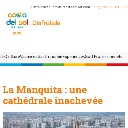
> Retourner sur fr.visitcostadelsol.com |
Blog:
ES |
EN |
FR |
DE |
ités
Culture
Vacances
Gastronomie
Experiences
Golf
Professionnels
La Manquita : une
cathédrale inachevée