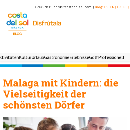
> Zurück zu de.visitcostadelsol.com |
Blog:
ES |
EN |
FR |
DE |
ktivitäten
Kultur
Urlaub
Gastronomie
Erlebnisse
Golf
Professionell
Malaga mit Kindern: die
Vielseitigkeit der
schönsten Dörfer